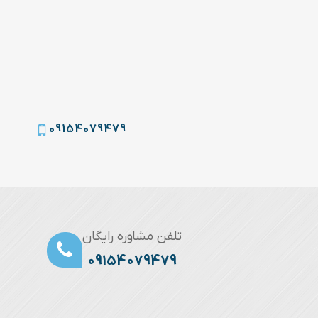
09154079479
تلفن مشاوره رایگان
09154079479