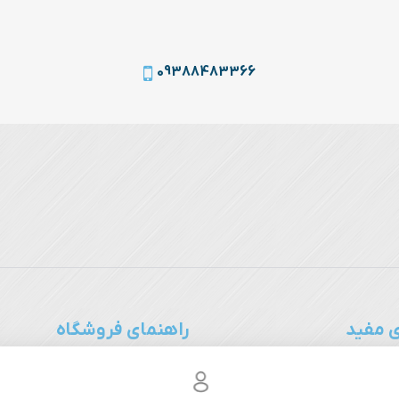
09388483366
 مفید
راهنمای فروشگاه
اتحادیه صنف طلا، جواهر، سکه و 