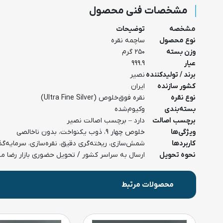
مشخصات فنی محصول
مشخصه
توضیحات
نوع محصول
ساچمه نقره
وزن بسته
۲۵۰ گرم
عیار
999.9
برند / تولیدکننده
نصیر
کشور سازنده
ایران
نوع نقره
نقره فوق‌خلوص (Ultra Fine Silver)
بسته‌بندی
وکیوم‌شده
برچسب اصالت
دارد – برچسب اصالت نصیر
ویژگی‌ها
خلوص چهار 9، ذوب یکنواخت، بدون ناخالصی
کاربردها
شمش‌سازی، ریخته‌گری دقیق، نقره‌سازی، سرمایه‌گذ
نحوه تحویل
ارسال به سراسر کشور / تحویل حضوری بازار رضا م
محصولات مرتبط