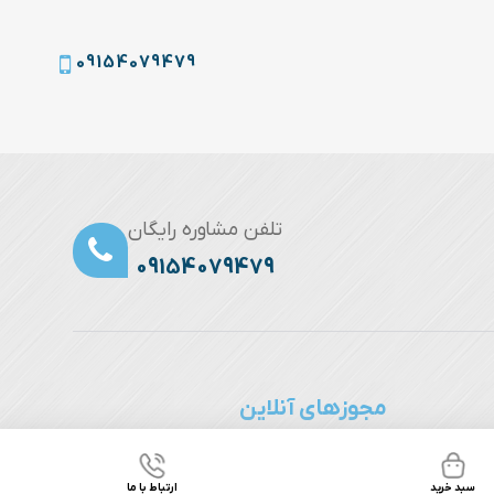
09154079479
تلفن مشاوره رایگان
09154079479
مجوزهای آنلاین
نقره
سبد خرید
ارتباط با ما