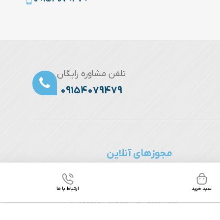
تلفن مشاوره رایگان
09154079479
مجوزهای آنلاین
نقره
سبد خرید
ارتباط با ما
تمامی حقوق برای ساچمه نصیر محفوظ است
طراحی فروشگاه اینترنتی در مشهد
و
سئو سایت
توسط فراتک