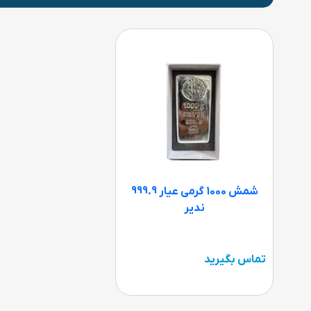
شمش 1000 گرمی عیار 999.9
ندیر
تماس بگیرید