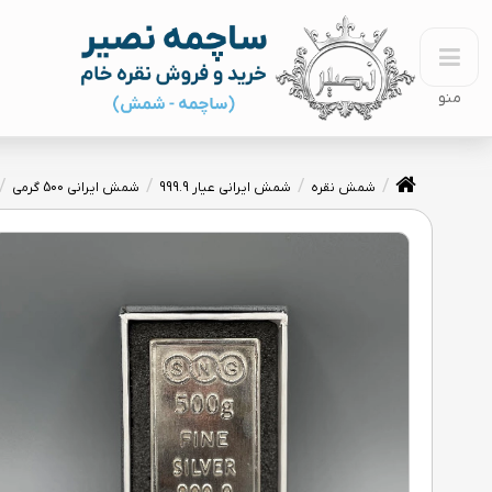
منو
شمش نقره
شمش ایرانی عیار 999.9
شمش ایرانی 500 گرمی