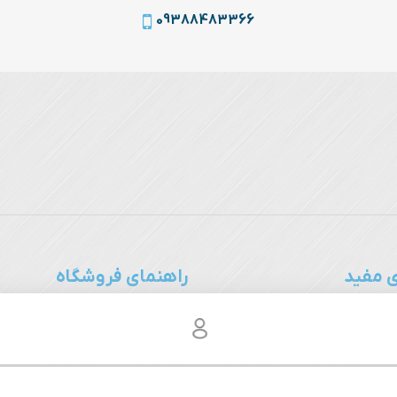
09388483366
 مفید
راهنمای فروشگاه
اتحادیه صنف طلا، جواهر، سکه و 
سایت اطلاع‌رسانی طلا، سکه و ارز
ات
نمودار انس جهانی نقره