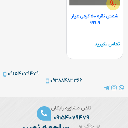
شمش نقره 50 گرمی عیار
999.9
تماس بگیرید
09154079479
09388483366
تلفن مشاوره رایگان
09154079479