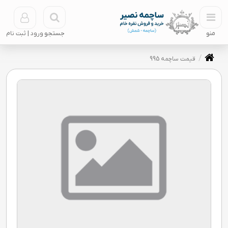
منو
جستجو
قیمت ساچمه 995